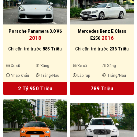
Porsche Panamera 3.0 V6
Mercedes Benz E Class
2018
2016
E250
Chỉ cần trả trước
885 Triệu
Chỉ cần trả trước
236 Triệu
Xe cũ
Xăng
Xe cũ
Xăng
Nhập khẩu
Trắng/Nâu
Lắp ráp
Trắng/Nâu
2 Tỷ 950 Triệu
789 Triệu