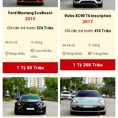
Ford Mustang EcoBoost
Volvo XC90 T6 Inscription
2015
2017
Chỉ cần trả trước
324 Triệu
Chỉ cần trả trước
416 Triệu
Xe cũ
Xăng
Xe cũ
Xăng
Cam/Nhiều
Nhập khẩu
Nhập khẩu
Trắng/Nâu
màu
1 Tỷ 388 Triệu
1 Tỷ 80 Triệu