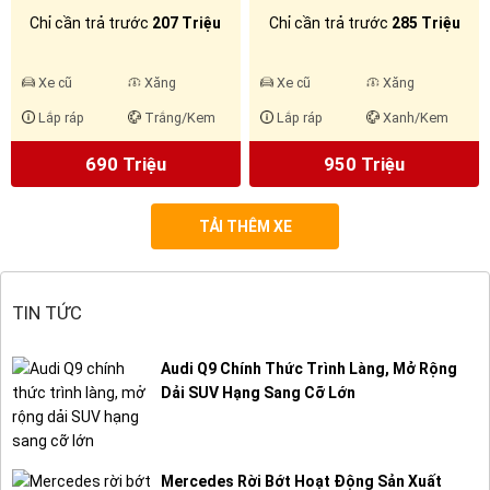
Chỉ cần trả trước
207 Triệu
Chỉ cần trả trước
285 Triệu
Xe cũ
Xăng
Xe cũ
Xăng
Lắp ráp
Trắng/Kem
Lắp ráp
Xanh/Kem
690 Triệu
950 Triệu
TẢI THÊM XE
TIN TỨC
Audi Q9 Chính Thức Trình Làng, Mở Rộng
Dải SUV Hạng Sang Cỡ Lớn
Mercedes Rời Bớt Hoạt Động Sản Xuất