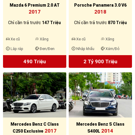
Mazda 6 Premium 2.0 AT
Porsche Panamera 3.0 V6
2017
2018
Chỉ cần trả trước
147 Triệu
Chỉ cần trả trước
870 Triệu
Xe cũ
Xăng
Xe cũ
Xăng
Lắp ráp
Đen/Đen
Nhập khẩu
Xám/Đỏ
490 Triệu
2 Tỷ 900 Triệu
Mercedes Benz C Class
Mercedes Benz S Class
2017
2014
C250 Exclusive
S400L