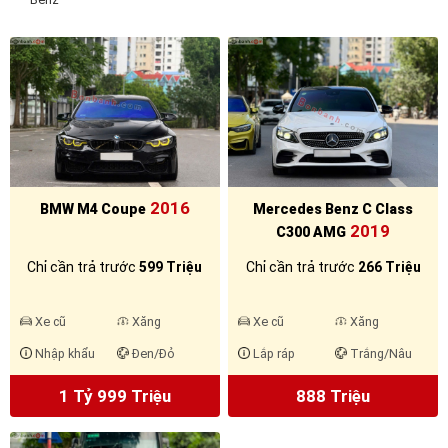
2016
BMW M4 Coupe
Mercedes Benz C Class
2019
C300 AMG
Chỉ cần trả trước
599 Triệu
Chỉ cần trả trước
266 Triệu
Xe cũ
Xăng
Xe cũ
Xăng
Nhập khẩu
Đen/Đỏ
Lắp ráp
Trắng/Nâu
1 Tỷ 999 Triệu
888 Triệu