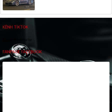
KÊNH TIKTOK
@quocthinhmotor
FANPAGE FACEBOOK