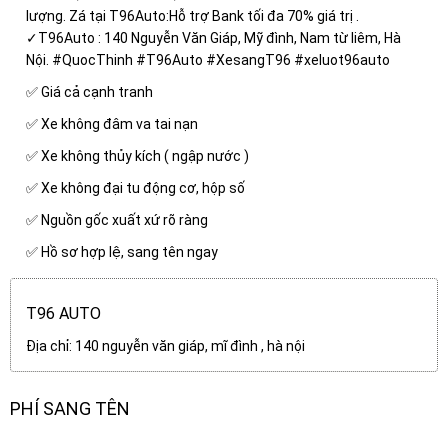
lượng. Zá tại T96Auto:Hỗ trợ Bank tối đa 70% giá trị .
✓T96Auto : 140 Nguyễn Văn Giáp, Mỹ đình, Nam từ liêm, Hà
Nội. #QuocThinh #T96Auto #XesangT96 #xeluot96auto
✅ Giá cả cạnh tranh
✅ Xe không đâm va tai nạn
✅ Xe không thủy kích ( ngập nước )
✅ Xe không đại tu động cơ, hộp số
✅ Nguồn gốc xuất xứ rõ ràng
✅ Hồ sơ hợp lệ, sang tên ngay
T96 AUTO
Địa chỉ: 140 nguyễn văn giáp, mĩ đình , hà nội
PHÍ SANG TÊN