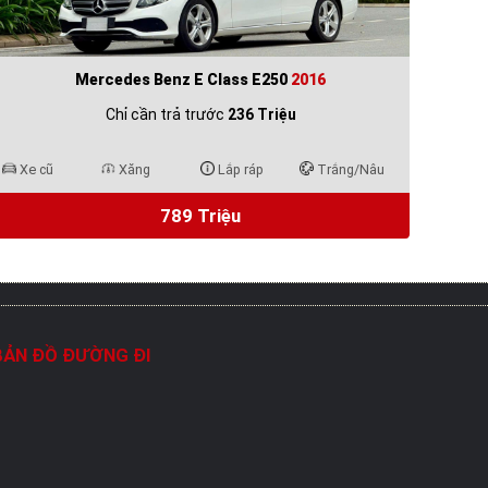
Mercedes Benz E Class E250
2016
Chỉ cần trả trước
236 Triệu
Xe cũ
Xăng
Lắp ráp
Trắng/Nâu
789 Triệu
BẢN ĐỒ ĐƯỜNG ĐI