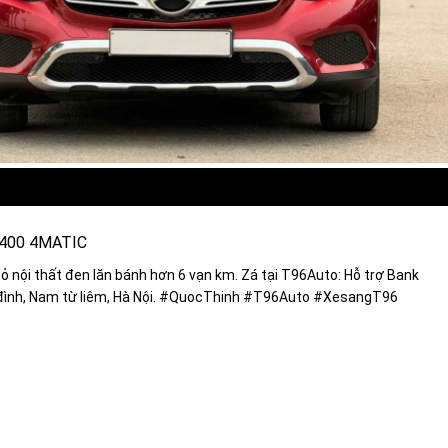
 400 4MATIC
nội thất đen lăn bánh hơn 6 vạn km. Zá tại T96Auto: Hỗ trợ Bank
Mỹ đình, Nam từ liêm, Hà Nội. #QuocThinh #T96Auto #XesangT96