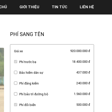
CHỦ
GIỚI THIỆU
TIN TỨC
LIÊN HỆ
PHÍ SANG TÊN
920.000.000 đ
Giá xe
18.400.000 đ
Phí trước bạ
437.000 đ
Bảo hiểm dân sự
240.000 đ
Phí đăng kiểm
1.560.000 đ
Phí bảo trì đường bộ
500.000 đ
Phí đổi biển