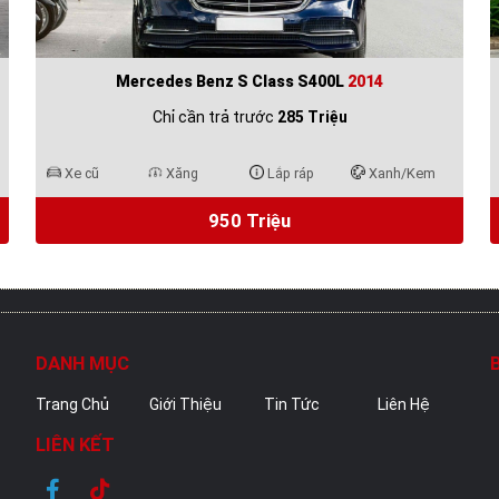
Mercedes Benz S Class S400L
2014
Chỉ cần trả trước
285 Triệu
Xe cũ
Xăng
Lắp ráp
Xanh/Kem
950 Triệu
DANH MỤC
Trang Chủ
Giới Thiệu
Tin Tức
Liên Hệ
LIÊN KẾT