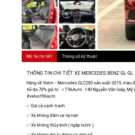
Mô tả chi tiết
Thông số kỹ thuật
THÔNG TIN CHI TIẾT XE MERCEDES BENZ GL GL
Hàng về thêm: - Mercedes GLC200 sản xuất 2019, màu đỏ 
tối đa 70% giá trị . ✓T96Auto : 140 Nguyễn Văn Giáp, 
#xeluot96auto
✅ Giá cả cạnh tranh
✅ Xe không đâm va tai nạn
✅ Xe không thủy kích ( ngập nước )
✅ Xe không đại tu động cơ, hộp số