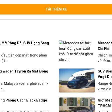
TẢI THÊM XE
g, Mở Rộng Dải SUV Hạng Sang
Mercede
Chi Phí
ần đầu tiên góp mặt trong phân
Chi phí 
ột...
với Đức, 
lkswagen Tayron Ra Mắt Đông
SUV Điện
Vượt Đị
i Malaysia với hai phiên bản 7
Range Ro
g...
vượt địa 
Mang Phong Cách Black Badge
Giới Mê 
TP.HCM