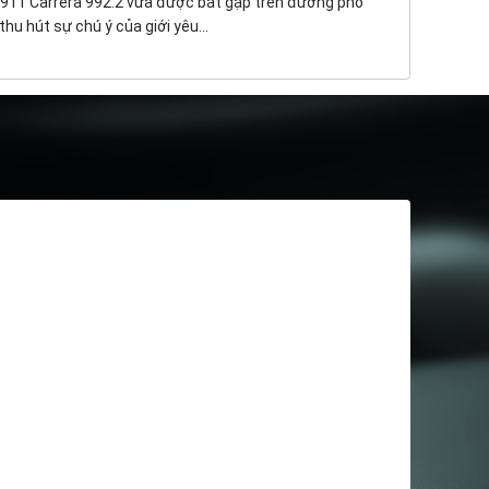
911 Carrera 992.2 vừa được bắt gặp trên đường phố
hu hút sự chú ý của giới yêu...