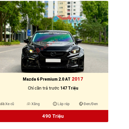
2017
Mazda 6 Premium 2.0 AT
Chỉ cần trả trước
147 Triệu
Xe cũ
Xăng
Lắp ráp
Đen/Đen
490 Triệu