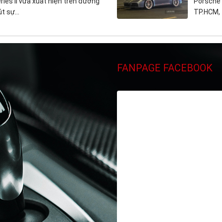
ries II vừa xuất hiện trên đường
Porsche 
 sự...
TP.HCM, t
FANPAGE FACEBOOK