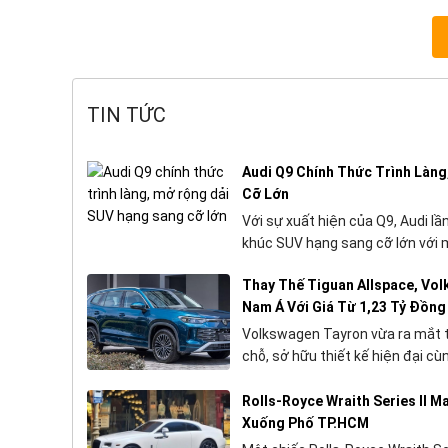
TIN TỨC
Audi Q9 Chính Thức Trình Làn
Cỡ Lớn
Với sự xuất hiện của Q9, Audi l
khúc SUV hạng sang cỡ lớn với m
Thay Thế Tiguan Allspace, Vo
Nam Á Với Giá Từ 1,23 Tỷ Đồng
Volkswagen Tayron vừa ra mắt tạ
chỗ, sở hữu thiết kế hiện đại cùn
Rolls-Royce Wraith Series II 
Xuống Phố TP.HCM