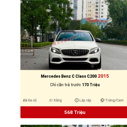
2015
Mercedes Benz C Class C200
Chỉ cần trả trước
170 Triệu
Xe cũ
Xăng
Lắp ráp
Trắng/Cam
568 Triệu