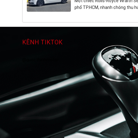
Một chiếc Rolls-Royce Wraith Se
phố TP.HCM, nhanh chóng thu hút
KÊNH TIKTOK
@quocthinhmotor