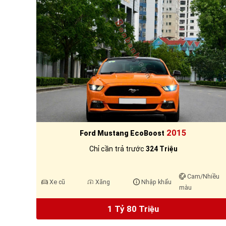
2015
Ford Mustang EcoBoost
Chỉ cần trả trước
324 Triệu
Cam/Nhiều
Xe cũ
Xăng
Nhập khẩu
màu
1 Tỷ 80 Triệu