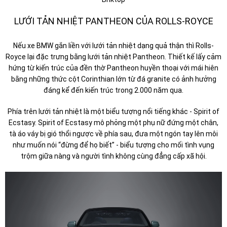
LƯỚI TẢN NHIỆT PANTHEON CỦA ROLLS-ROYCE
Nếu xe BMW gắn liền với lưới tản nhiệt dạng quả thận thì Rolls-
Royce lại đặc trưng bằng lưới tản nhiệt Pantheon. Thiết kế lấy cảm
hứng từ kiến trúc của đền thờ Pantheon huyền thoại với mái hiên
bằng những thức cột Corinthian lớn từ đá granite có ảnh hưởng
đáng kể đến kiến ​​trúc trong 2.000 năm qua.
Phía trên lưới tản nhiệt là một biểu tượng nổi tiếng khác - Spirit of
Ecstasy. Spirit of Ecstasy mô phỏng một phụ nữ đứng một chân,
tà áo váy bị gió thổi ngược về phía sau, đưa một ngón tay lên môi
như muốn nói “đừng để họ biết” - biểu tượng cho mối tình vụng
trộm giữa nàng và người tình không cùng đẳng cấp xã hội.