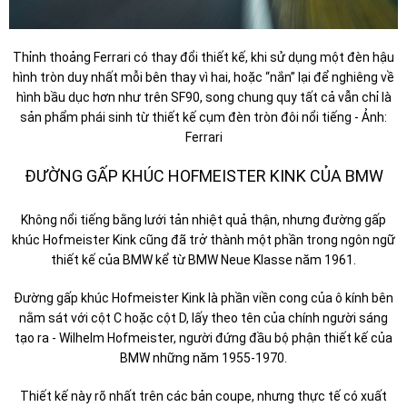
Thỉnh thoảng Ferrari có thay đổi thiết kế, khi sử dụng một đèn hậu
hình tròn duy nhất mỗi bên thay vì hai, hoặc “nắn” lại để nghiêng về
hình bầu dục hơn như trên SF90, song chung quy tất cả vẫn chỉ là
sản phẩm phái sinh từ thiết kế cụm đèn tròn đôi nổi tiếng - Ảnh:
Ferrari
ĐƯỜNG GẤP KHÚC HOFMEISTER KINK CỦA BMW
Không nổi tiếng bằng lưới tản nhiệt quả thận, nhưng đường gấp
khúc Hofmeister Kink cũng đã trở thành một phần trong ngôn ngữ
thiết kế của BMW kể từ BMW Neue Klasse năm 1961.
Đường gấp khúc Hofmeister Kink là phần viền cong của ô kính bên
nằm sát với cột C hoặc cột D, lấy theo tên của chính người sáng
tạo ra - Wilhelm Hofmeister, người đứng đầu bộ phận thiết kế của
BMW những năm 1955-1970.
Thiết kế này rõ nhất trên các bản coupe, nhưng thực tế có xuất