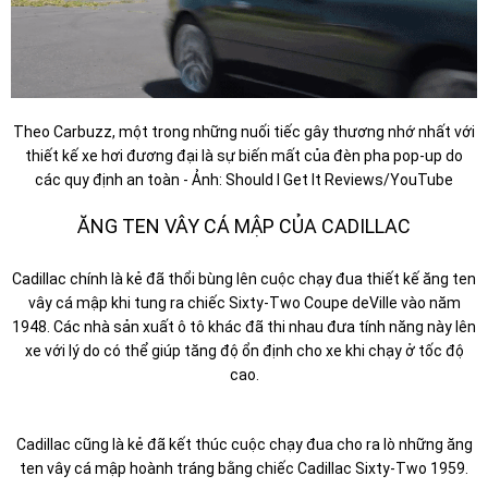
Theo Carbuzz, một trong những nuối tiếc gây thương nhớ nhất với
thiết kế xe hơi đương đại là sự biến mất của đèn pha pop-up do
các quy định an toàn - Ảnh: Should I Get It Reviews/YouTube
ĂNG TEN VÂY CÁ MẬP CỦA CADILLAC
Cadillac chính là kẻ đã thổi bùng lên cuộc chạy đua thiết kế ăng ten
vây cá mập khi tung ra chiếc Sixty-Two Coupe deVille vào năm
1948. Các nhà sản xuất ô tô khác đã thi nhau đưa tính năng này lên
xe với lý do có thể giúp tăng độ ổn định cho xe khi chạy ở tốc độ
cao.
Cadillac cũng là kẻ đã kết thúc cuộc chạy đua cho ra lò những ăng
ten vây cá mập hoành tráng bằng chiếc Cadillac Sixty-Two 1959.