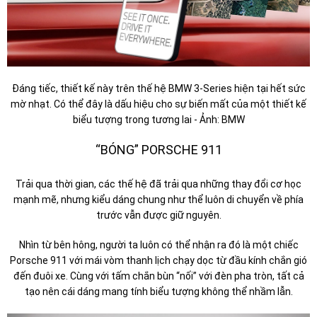
Đáng tiếc, thiết kế này trên thế hệ BMW 3-Series hiện tại hết sức
mờ nhạt. Có thể đây là dấu hiệu cho sự biến mất của một thiết kế
biểu tượng trong tương lai - Ảnh: BMW
“BÓNG” PORSCHE 911
Trải qua thời gian, các thế hệ đã trải qua những thay đổi cơ học
mạnh mẽ, nhưng kiểu dáng chung như thể luôn di chuyển về phía
trước vẫn được giữ nguyên.
Nhìn từ bên hông, người ta luôn có thể nhận ra đó là một chiếc
Porsche 911 với mái vòm thanh lịch chạy dọc từ đầu kính chắn gió
đến đuôi xe. Cùng với tấm chắn bùn “nối” với đèn pha tròn, tất cả
tạo nên cái dáng mang tính biểu tượng không thể nhầm lẫn.