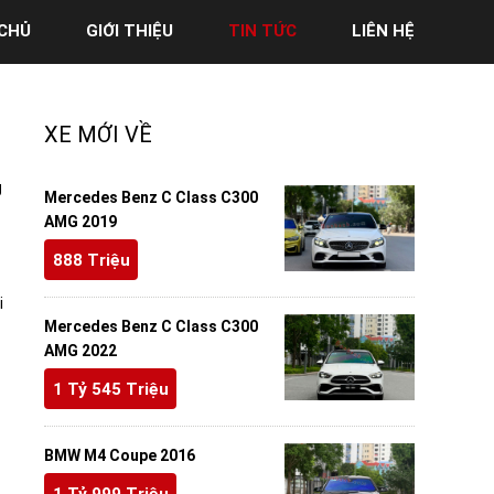
CHỦ
GIỚI THIỆU
TIN TỨC
LIÊN HỆ
XE MỚI VỀ
g
Mercedes Benz C Class C300
AMG 2019
888 Triệu
i
Mercedes Benz C Class C300
AMG 2022
1 Tỷ 545 Triệu
BMW M4 Coupe 2016
1 Tỷ 999 Triệu