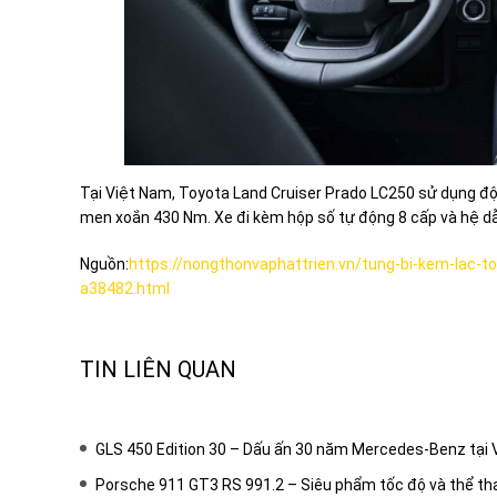
Tại Việt Nam, Toyota Land Cruiser Prado LC250 sử dụng độ
men xoắn 430 Nm. Xe đi kèm hộp số tự động 8 cấp và hệ dẫ
Nguồn:
https://nongthonvaphattrien.vn/tung-bi-kem-lac-to
a38482.html
TIN LIÊN QUAN
GLS 450 Edition 30 – Dấu ấn 30 năm Mercedes-Benz tại
Porsche 911 GT3 RS 991.2 – Siêu phẩm tốc độ và thể th