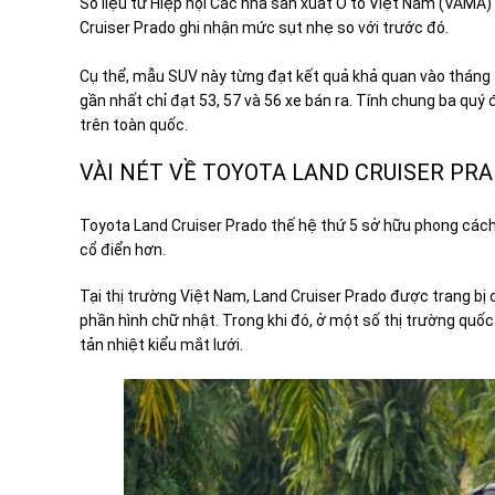
Số liệu từ Hiệp hội Các nhà sản xuất Ô tô Việt Nam (VAMA)
Cruiser Prado ghi nhận mức sụt nhẹ so với trước đó.
Cụ thể, mẫu SUV này từng đạt kết quả khả quan vào tháng 3
gần nhất chỉ đạt 53, 57 và 56 xe bán ra. Tính chung ba quý
trên toàn quốc.
VÀI NÉT VỀ TOYOTA LAND CRUISER PR
Toyota Land Cruiser Prado thế hệ thứ 5 sở hữu phong các
cổ điển hơn.
Tại thị trường Việt Nam, Land Cruiser Prado được trang bị
phần hình chữ nhật. Trong khi đó, ở một số thị trường quốc
tản nhiệt kiểu mắt lưới.