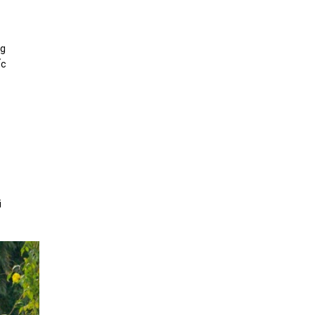
ng
ếc
i