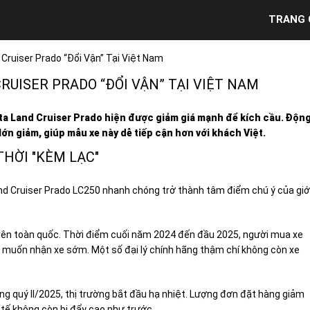
TRANG 
Cruiser Prado “đổi Vận” Tại Việt Nam
RUISER PRADO “ĐỔI VẬN” TẠI VIỆT NAM
yota Land Cruiser Prado hiện được giảm giá mạnh để kích cầu. Độn
lớn giảm, giúp mẫu xe này dễ tiếp cận hơn với khách Việt.
HỜI "KÈM LẠC"
nd Cruiser Prado LC250 nhanh chóng trở thành tâm điểm chú ý của giớ
 trên toàn quốc. Thời điểm cuối năm 2024 đến đầu 2025, người mua xe
ếu muốn nhận xe sớm. Một số đại lý chính hãng thậm chí không còn xe
Sang quý II/2025, thị trường bắt đầu hạ nhiệt. Lượng đơn đặt hàng giảm
c tế không còn bị đẩy cao như trước.