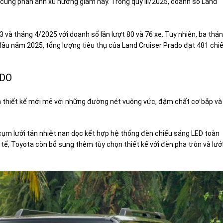
 cũng phản ánh xu hướng giảm này. Trong quý III/2025, doanh số Land
 và tháng 4/2025 với doanh số lần lượt 80 và 76 xe. Tuy nhiên, ba thá
 đầu năm 2025, tổng lượng tiêu thụ của Land Cruiser Prado đạt 481 chi
ADO
h thiết kế mới mẻ với những đường nét vuông vức, đậm chất cơ bắp và
 cụm lưới tản nhiệt nan dọc kết hợp hệ thống đèn chiếu sáng LED toàn
 tế, Toyota còn bổ sung thêm tùy chọn thiết kế với đèn pha tròn và lướ