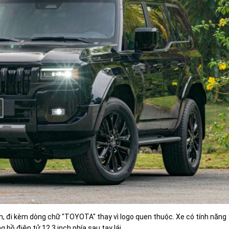
n, đi kèm dòng chữ "TOYOTA" thay vì logo quen thuộc. Xe có tính năng
 hồ điện tử 12,3 inch phía sau tay lái.