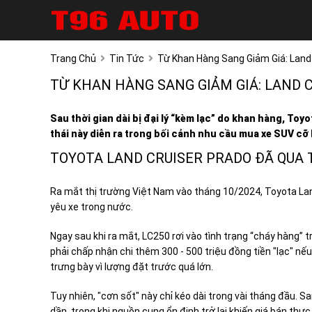
Trang Chủ
Tin Tức
Từ Khan Hàng Sang Giảm Giá: Land 
TỪ KHAN HÀNG SANG GIẢM GIÁ: LAND C
Sau thời gian dài bị đại lý “kèm lạc” do khan hàng, To
thái này diễn ra trong bối cảnh nhu cầu mua xe SUV cỡ 
TOYOTA LAND CRUISER PRADO ĐÃ QUA T
Ra mắt thị trường Việt Nam vào tháng 10/2024, Toyota La
yêu xe trong nước.
Ngay sau khi ra mắt, LC250 rơi vào tình trạng “cháy hàng”
phải chấp nhận chi thêm 300 - 500 triệu đồng tiền "lạc" n
trưng bày vì lượng đặt trước quá lớn.
Tuy nhiên, "cơn sốt" này chỉ kéo dài trong vài tháng đầu. 
dần, trong khi nguồn cung ổn định trở lại khiến giá bán thự