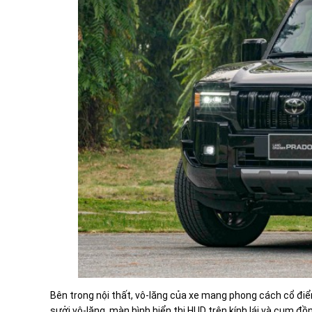
Bên trong nội thất, vô-lăng của xe mang phong cách cổ điể
sưởi vô-lăng, màn hình hiển thị HUD trên kính lái và cụm đồng