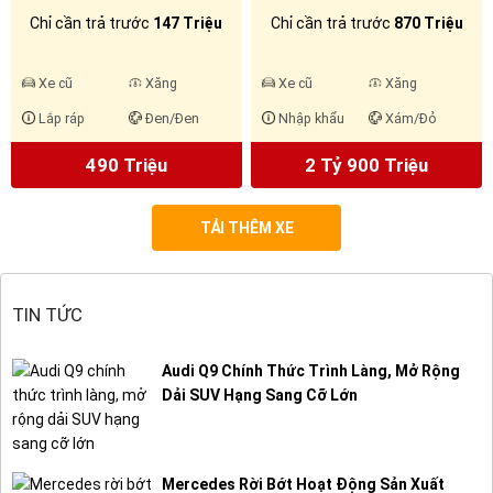
Chỉ cần trả trước
147 Triệu
Chỉ cần trả trước
870 Triệu
Xe cũ
Xăng
Xe cũ
Xăng
Lắp ráp
Đen/Đen
Nhập khẩu
Xám/Đỏ
490 Triệu
2 Tỷ 900 Triệu
TẢI THÊM XE
TIN TỨC
Audi Q9 Chính Thức Trình Làng, Mở Rộng
Dải SUV Hạng Sang Cỡ Lớn
Mercedes Rời Bớt Hoạt Động Sản Xuất