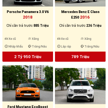
Porsche Panamera 3.0 V6
Mercedes Benz E Class
2018
2016
E250
Chỉ cần trả trước
885 Triệu
Chỉ cần trả trước
236 Triệu
Xe cũ
Xăng
Xe cũ
Xăng
Nhập khẩu
Trắng/Nâu
Lắp ráp
Trắng/Nâu
2 Tỷ 950 Triệu
789 Triệu
Ford Mustang EcoBoost