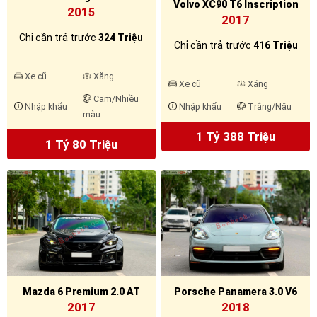
Volvo XC90 T6 Inscription
2015
2017
Chỉ cần trả trước
324 Triệu
Chỉ cần trả trước
416 Triệu
Xe cũ
Xăng
Xe cũ
Xăng
Cam/Nhiều
Nhập khẩu
Nhập khẩu
Trắng/Nâu
màu
1 Tỷ 388 Triệu
1 Tỷ 80 Triệu
Mazda 6 Premium 2.0 AT
Porsche Panamera 3.0 V6
2017
2018