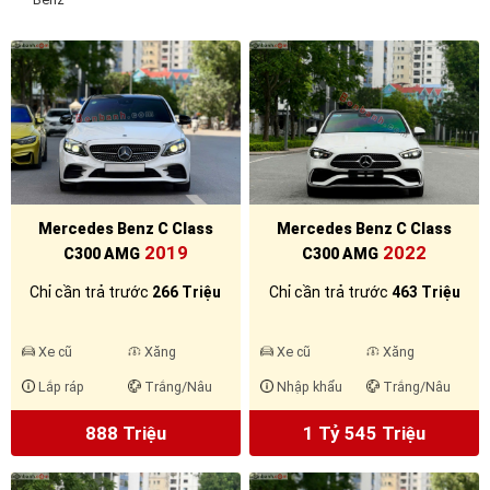
Mercedes Benz C Class
Mercedes Benz C Class
2019
2022
C300 AMG
C300 AMG
Chỉ cần trả trước
266 Triệu
Chỉ cần trả trước
463 Triệu
Xe cũ
Xăng
Xe cũ
Xăng
Lắp ráp
Trắng/Nâu
Nhập khẩu
Trắng/Nâu
888 Triệu
1 Tỷ 545 Triệu