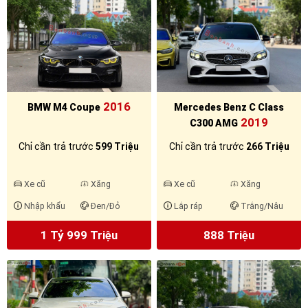
2016
BMW M4 Coupe
Mercedes Benz C Class
2019
C300 AMG
Chỉ cần trả trước
599 Triệu
Chỉ cần trả trước
266 Triệu
Xe cũ
Xăng
Xe cũ
Xăng
Nhập khẩu
Đen/Đỏ
Lắp ráp
Trắng/Nâu
1 Tỷ 999 Triệu
888 Triệu