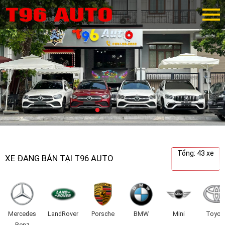
Tổng: 43 xe
XE ĐANG BÁN TẠI T96 AUTO
Mercedes
LandRover
Porsche
BMW
Mini
Toyot
Benz