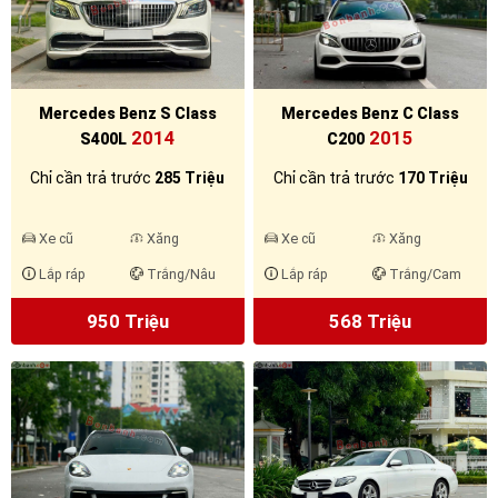
Mercedes Benz S Class
Mercedes Benz C Class
2014
2015
S400L
C200
Chỉ cần trả trước
285 Triệu
Chỉ cần trả trước
170 Triệu
Xe cũ
Xăng
Xe cũ
Xăng
Lắp ráp
Trắng/Nâu
Lắp ráp
Trắng/Cam
950 Triệu
568 Triệu