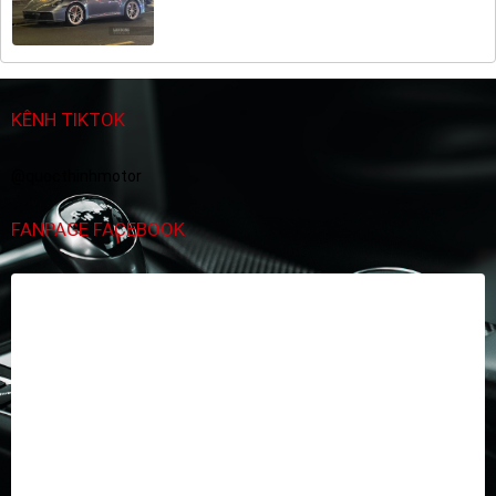
KÊNH TIKTOK
@quocthinhmotor
FANPAGE FACEBOOK