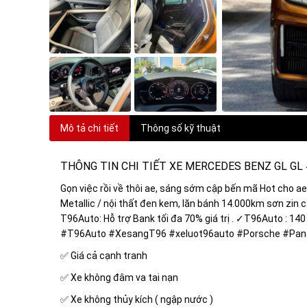
Mô tả chi tiết
Thông số kỹ thuật
THÔNG TIN CHI TIẾT XE MERCEDES BENZ GL GL
Gọn việc rồi về thôi ae, sáng sớm cập bến mã Hot cho 
Metallic / nội thất đen kem, lăn bánh 14.000km sơn zin cả
T96Auto: Hỗ trợ Bank tối đa 70% giá trị . ✓T96Auto : 14
#T96Auto #XesangT96 #xeluot96auto #Porsche #Pa
✅ Giá cả cạnh tranh
✅ Xe không đâm va tai nạn
✅ Xe không thủy kích ( ngập nước )