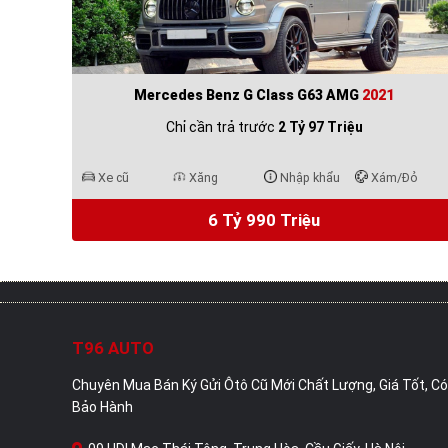
Mercedes Benz G Class G63 AMG
2021
Chỉ cần trả trước
2 Tỷ 97 Triệu
Xe cũ
Xăng
Nhập khẩu
Xám/Đỏ
6 Tỷ 990 Triệu
T96 AUTO
Chuyên Mua Bán Ký Gửi Ôtô Cũ Mới Chất Lượng, Giá Tốt, Có
Bảo Hành