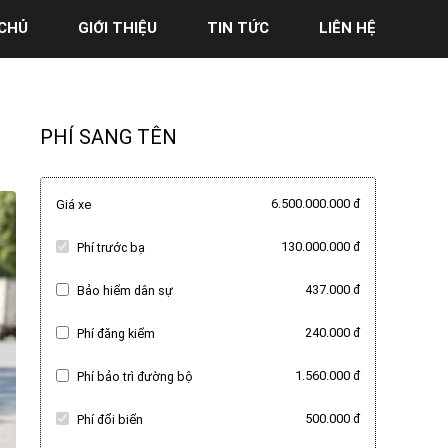
CHỦ
GIỚI THIỆU
TIN TỨC
LIÊN HỆ
PHÍ SANG TÊN
6.500.000.000 đ
Giá xe
130.000.000 đ
Phí trước bạ
437.000 đ
Bảo hiểm dân sự
240.000 đ
Phí đăng kiểm
1.560.000 đ
Phí bảo trì đường bộ
500.000 đ
Phí đổi biển